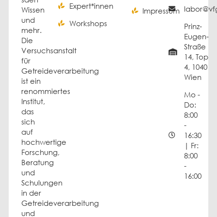
Expert*innen
labor@vfg
Wissen
Impressum
und
Workshops
Prinz-
mehr.
Eugen-
Die
Straße
Versuchsanstalt
14, Top
für
4, 1040
Getreideverarbeitung
Wien
ist ein
renommiertes
Mo -
Institut,
Do:
das
8:00
sich
-
auf
16:30
hochwertige
| Fr:
Forschung,
8:00
Beratung
-
und
16:00
Schulungen
in der
Getreideverarbeitung
und