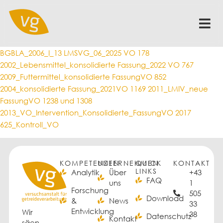
BGBLA_2006_I_13
LMSVG_06_2025
VO 178
2002_Lebensmittel_konsolidierte Fassung_2022
VO 767
2009_Futtermittel_konsolidierte Fassung
VO 852
2004_konsolidierte Fassung_2021
VO 1169 2011_LMIV_neue
Fassung
VO 1238 und 1308
2013_VO_Intervention_Konsolidierte_Fassung
VO 2017
625_Kontroll_VO
KOMPETENZEN
UNTERNEHMEN
QUICK
KONTAKT
LINKS
Analytik
Über
+43
FAQ
uns
1
Forschung
505
Download
&
News
33
Entwicklung
Wir
38
Datenschutz
Kontakt
säen