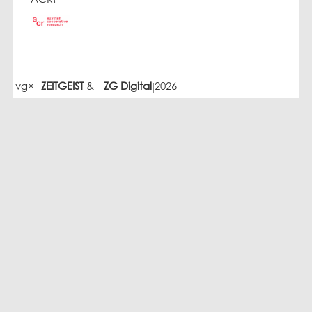
vg
×
ZEITGEIST
&
ZG Digital
2026
|