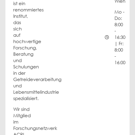
Wien
ist ein
renommiertes
Mo -
Institut,
Do:
das
8:00
sich
-
auf
16:30
hochwertige
| Fr:
Forschung,
8:00
Beratung
-
und
16:00
Schulungen
in der
Getreideverarbeitung
und
Lebensmittelindustrie
spezialisiert.
Wir sind
Mitglied
im
Forschungsnetzwerk
ACR!