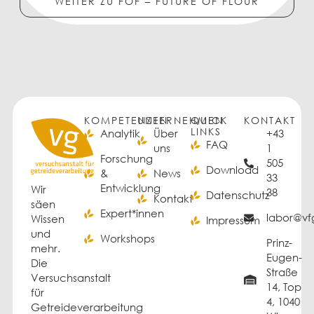
WEITER ZU FOF – FUTURE OF FLOUR
KOMPETENZEN
UNTERNEHMEN
QUICK
KONTAKT
LINKS
Analytik
Über
+43
FAQ
uns
1
Forschung
505
Download
&
News
33
Entwicklung
Wir
38
Datenschutz
Kontakt
säen
Expert*innen
labor@vfg
Wissen
Impressum
und
Workshops
Prinz-
mehr.
Eugen-
Die
Straße
Versuchsanstalt
14, Top
für
4, 1040
Getreideverarbeitung