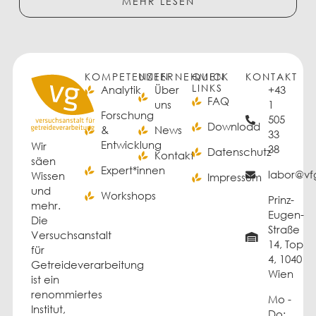
MEHR LESEN
KOMPETENZEN
UNTERNEHMEN
QUICK
KONTAKT
LINKS
Analytik
Über
+43
FAQ
uns
1
Forschung
505
Download
&
News
33
Entwicklung
Wir
38
Datenschutz
Kontakt
säen
Expert*innen
labor@vfg
Wissen
Impressum
und
Workshops
Prinz-
mehr.
Eugen-
Die
Straße
Versuchsanstalt
14, Top
für
4, 1040
Getreideverarbeitung
Wien
ist ein
renommiertes
Mo -
Institut,
Do: