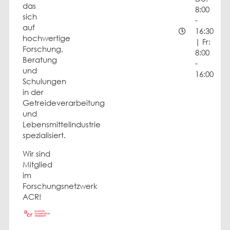
das
8:00
sich
-
auf
16:30
hochwertige
| Fr:
Forschung,
8:00
Beratung
-
und
16:00
Schulungen
in der
Getreideverarbeitung
und
Lebensmittelindustrie
spezialisiert.
Wir sind
Mitglied
im
Forschungsnetzwerk
ACR!